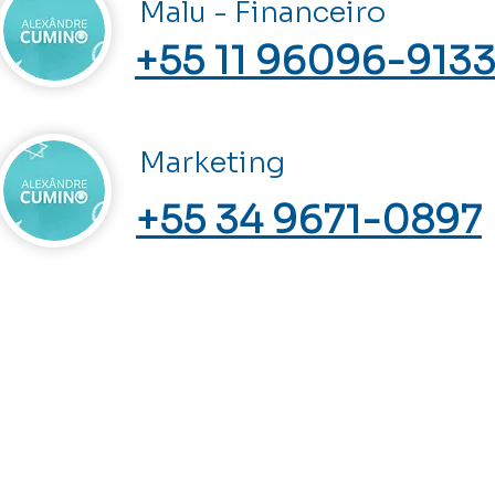
Malu - Financeiro
+55 11 96096-913
Marketing
+55 34 9671-0897
Home
Me S
Comunidade Despertar Espiritual
Cursos
Sobre mim