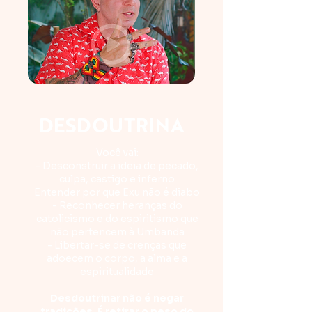
DESDOUTRINA
Você vai:
- Desconstruir a ideia de pecado,
culpa, castigo e inferno
Entender por que Exu não é diabo
- Reconhecer heranças do
catolicismo e do espiritismo que
não pertencem à Umbanda
- Libertar-se de crenças que
adoecem o corpo, a alma e a
espiritualidade
Desdoutrinar não é negar
tradições. É retirar o peso do