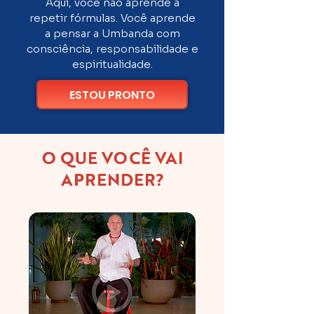
Aqui, você não aprende a
repetir fórmulas. Você aprende
a pensar a Umbanda com
consciência, responsabilidade e
espiritualidade.
ESTOU PRONTO
O QUE VOCÊ VAI
APRENDER?