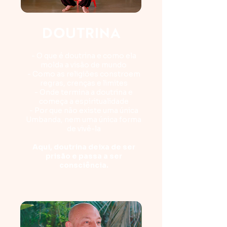
DOUTRINA
- O que é doutrina e como ela
molda a visão de mundo
- Como as religiões constroem
regras, crenças e limites
- Onde termina a doutrina e
começa a espiritualidade
- Por que não existe uma única
Umbanda, nem uma única forma
de vivê-la
Aqui, doutrina deixa de ser
prisão e passa a ser
consciência.