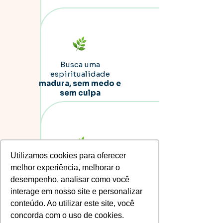
Busca uma
espiritualidade
madura, sem medo e
sem culpa
Utilizamos cookies para oferecer
É médium, dirigente,
melhor experiência, melhorar o
estudante
ou
simpatizante da
desempenho, analisar como você
Umbanda
interage em nosso site e personalizar
conteúdo. Ao utilizar este site, você
concorda com o uso de cookies.
Não importa se você está