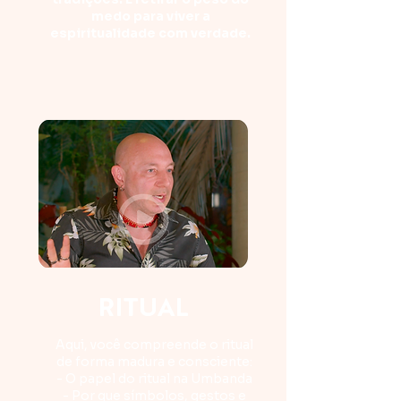
medo para viver a
espiritualidade com verdade.
RITUAL
Aqui, você compreende o ritual
de forma madura e consciente:
- O papel do ritual na Umbanda
- Por que símbolos, gestos e