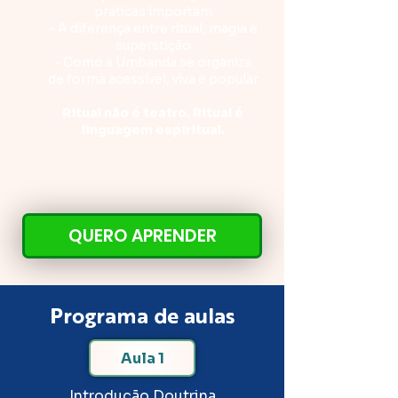
práticas importam
- A diferença entre ritual, magia e
superstição
- Como a Umbanda se organiza
de forma acessível, viva e popular
Ritual não é teatro. Ritual é
linguagem espiritual.
QUERO APRENDER
Programa de aulas
Aula 1
Introdução Doutrina