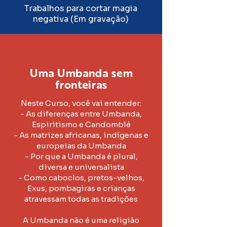
Trabalhos para cortar magia
negativa (Em gravação)
Uma Umbanda sem
fronteiras
Neste Curso, você vai entender:
- As diferenças entre Umbanda,
Espiritismo e Candomblé
- As matrizes africanas, indígenas e
europeias da Umbanda
- Por que a Umbanda é plural,
diversa e universalista
- Como caboclos, pretos-velhos,
Exus, pombagiras e crianças
atravessam todas as tradições
A Umbanda não é uma religião