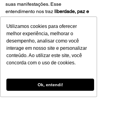
suas manifestações. Esse 
entendimento nos traz 
liberdade, paz e 
um profundo senso de pertencimento
.
Utilizamos cookies para oferecer
Convite para a Transformação: 
melhor experiência, melhorar o
Conheça o Curso 
desempenho, analisar como você
Espiritualidade Visceral
interage em nosso site e personalizar
conteúdo. Ao utilizar este site, você
concorda com o uso de cookies.
Se você sente o chamado para 
aprofundar essa jornada espiritual e 
deseja viver uma espiritualidade real, 
Ok, entendi!
sem dogmas ou limitações, o curso 
Espiritualidade Visceral
 é para você.
Nele, você será guiado por uma 
jornada de autoconhecimento, conexão 
com sua essência e entendimento do 
seu papel no universo. Mais do que um 