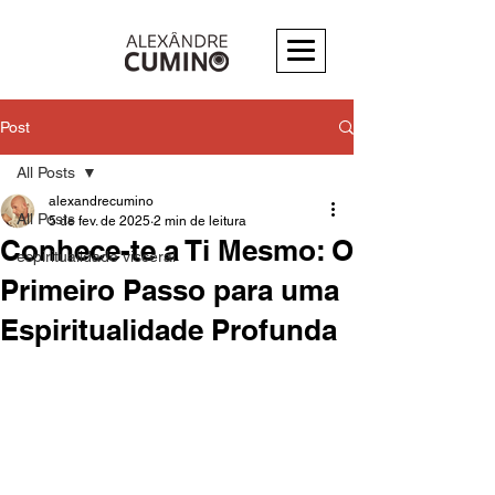
Post
All Posts
alexandrecumino
All Posts
5 de fev. de 2025
2 min de leitura
Conhece-te a Ti Mesmo: O
espiritualidade visceral
Primeiro Passo para uma
Espiritualidade Profunda