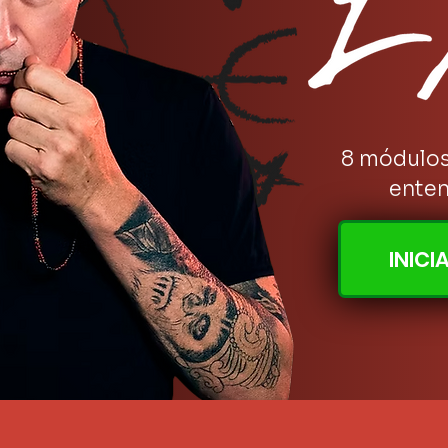
8 módulos
ente
INIC