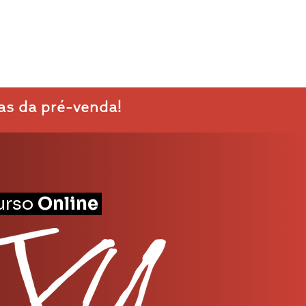
vas da pré-venda!
urso
Online