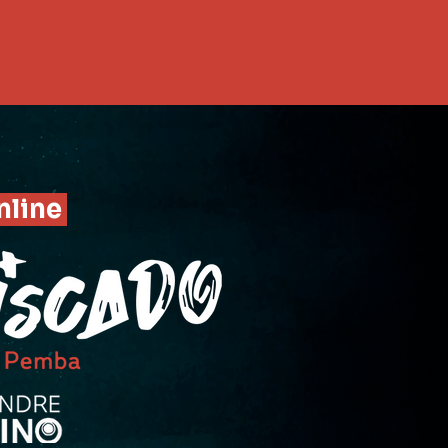
O GRUPO
nline