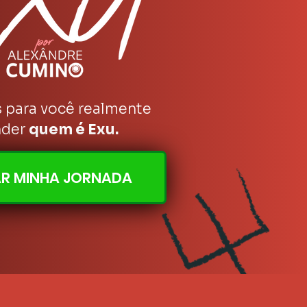
 para você realmente
nder
quem é Exu.
IAR MINHA JORNADA