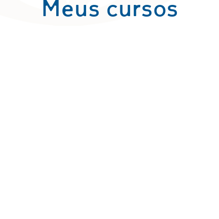
Meus cursos
logia de
A Magi
nda
Pr
os totalmente
S
lizados pelo
umino.
Quero 
crever!